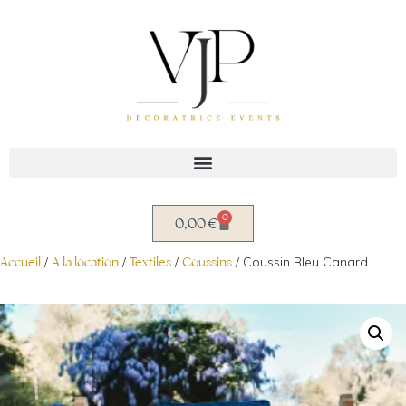
Aller
au
contenu
0
0,00
€
Accueil
/
A la location
/
Textiles
/
Coussins
/ Coussin Bleu Canard