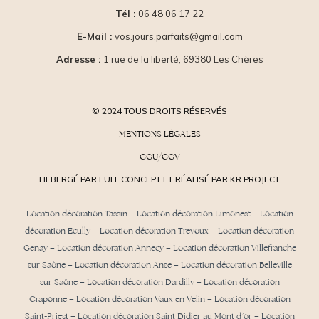
Tél :
06 48 06 17 22
E-Mail :
vos.jours.parfaits@gmail.com
Adresse :
1 rue de la liberté, 69380 Les Chères
© 2024 TOUS DROITS RÉSERVÉS
MENTIONS LÉGALES
CGU/CGV
HEBERGÉ PAR FULL CONCEPT ET RÉALISÉ PAR KR PROJECT
Location décoration Tassin
–
Location décoration Limonest
–
Location
décoration Ecully
–
Location décoration Trevoux
–
Location décoration
Genay
–
Location décoration Annecy
–
Location décoration Villefranche
sur Saône
–
Location décoration Anse
– Location décoration Belleville
sur Saône – Location décoration Dardilly –
Location décoration
Craponne
– Location décoration Vaux en Velin – Location décoration
Saint-Priest –
Location décoration Saint Didier au Mont d’or
– Location