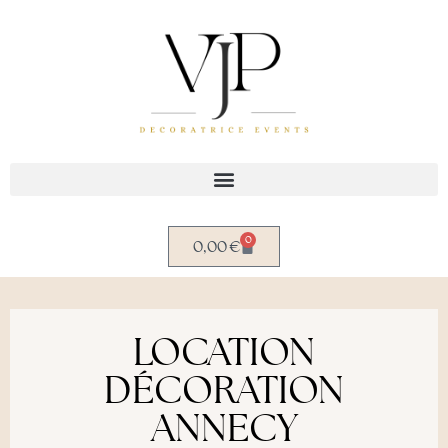
Aller
au
contenu
0
0,00
€
LOCATION
DÉCORATION
ANNECY