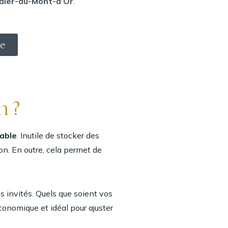
dier-au-Mont-d’Or
.
ue
n ?
rable
. Inutile de stocker des
n. En outre, cela permet de
s invités. Quels que soient vos
conomique et idéal pour ajuster