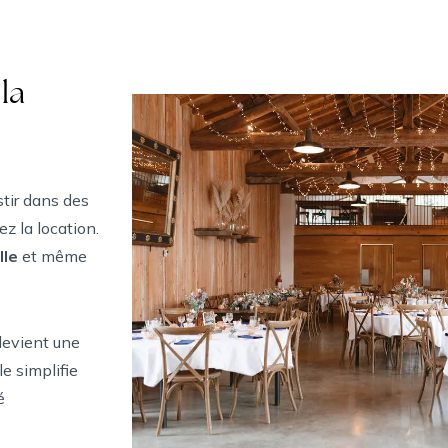
la
e
tir dans des
ez la location.
lle
et même
evient une
e simplifie
é