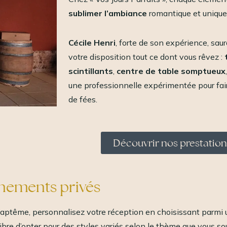
sublimer l’ambiance
romantique et unique 
Cécile Henri
, forte de son expérience, saur
votre disposition tout ce dont vous rêvez :
scintillants
,
centre de table somptueux
une professionnelle expérimentée pour fai
de fées.
Découvrir nos prestatio
énements privés
 baptême, personnalisez votre réception en choisissant parmi 
e libre d’opter pour des styles variés selon le thème que vous 