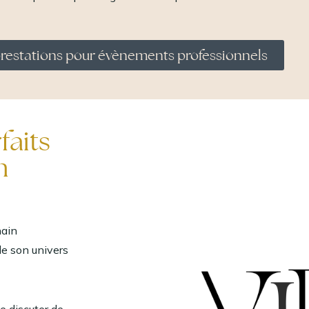
restations pour évènements professionnels
faits
n
hain
de son univers