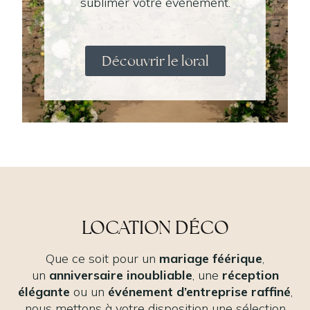
sublimer votre événement.
Découvrir le loral
LOCATION DÉCO
Que ce soit pour un
mariage féérique
,
un
anniversaire inoubliable
, une
réception
élégante
ou un
événement d’entreprise raffiné
,
nous mettons à votre disposition une sélection