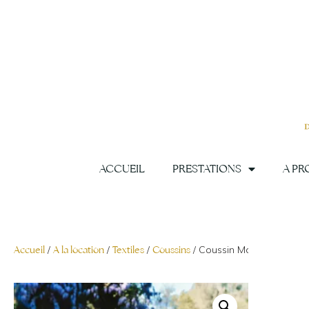
Aller
au
contenu
ACCUEIL
PRESTATIONS
A PR
Accueil
/
A la location
/
Textiles
/
Coussins
/ Coussin Moutarde