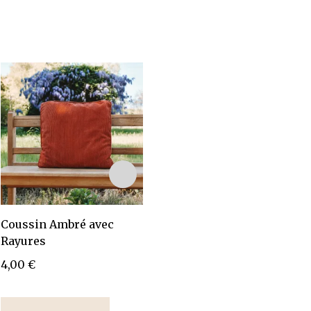
Coussin Ambré avec
Coussin Noir et Blanc
Co
Rayures
avec Formes
4
4,00
€
4,00
€