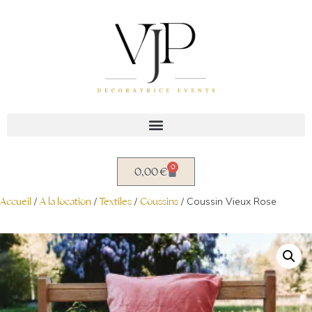
Aller
au
contenu
0
0,00
€
Accueil
/
A la location
/
Textiles
/
Coussins
/ Coussin Vieux Rose