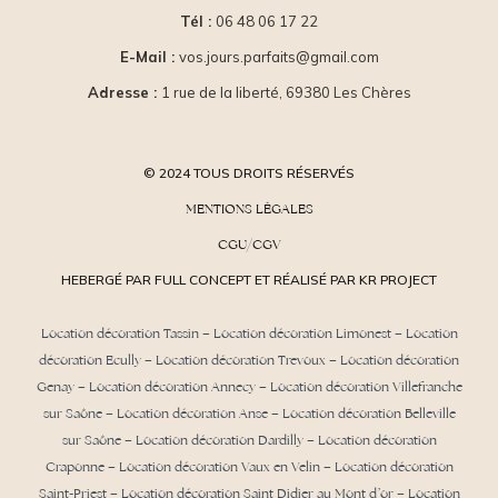
Tél :
06 48 06 17 22
E-Mail :
vos.jours.parfaits@gmail.com
Adresse :
1 rue de la liberté, 69380 Les Chères
© 2024 TOUS DROITS RÉSERVÉS
MENTIONS LÉGALES
CGU/CGV
HEBERGÉ PAR FULL CONCEPT ET RÉALISÉ PAR KR PROJECT
Location décoration Tassin
–
Location décoration Limonest
–
Location
décoration Ecully
–
Location décoration Trevoux
–
Location décoration
Genay
–
Location décoration Annecy
–
Location décoration Villefranche
sur Saône
–
Location décoration Anse
– Location décoration Belleville
sur Saône – Location décoration Dardilly –
Location décoration
Craponne
– Location décoration Vaux en Velin – Location décoration
Saint-Priest –
Location décoration Saint Didier au Mont d’or
– Location