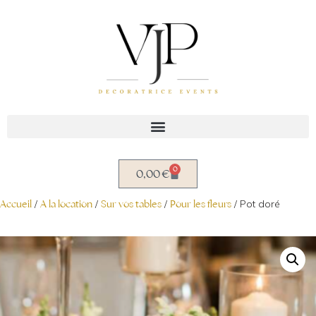
Aller
au
contenu
0
0,00
€
Accueil
/
A la location
/
Sur vos tables
/
Pour les fleurs
/ Pot doré