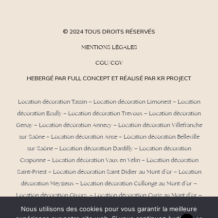
© 2024 TOUS DROITS RÉSERVÉS
MENTIONS LÉGALES
CGU/CGV
HEBERGÉ PAR FULL CONCEPT ET RÉALISÉ PAR KR PROJECT
Location décoration Tassin
–
Location décoration Limonest
–
Location
décoration Ecully
–
Location décoration Trevoux
–
Location décoration
Genay
–
Location décoration Annecy
–
Location décoration Villefranche
sur Saône
–
Location décoration Anse
– Location décoration Belleville
sur Saône – Location décoration Dardilly –
Location décoration
Craponne
– Location décoration Vaux en Velin – Location décoration
Saint-Priest –
Location décoration Saint Didier au Mont d’or
– Location
décoration Meyzieux –
Location décoration Collonge au Mont d’or
–
Location décoration Givors – Location décoration Curis au Mont d’or –
Location décoration Albigny sur Saône –
Location décoration Aix les
Nous utilisons des cookies pour vous garantir la meilleure