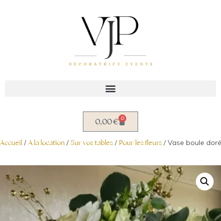
Aller
au
contenu
0
0,00
€
Accueil
/
A la location
/
Sur vos tables
/
Pour les fleurs
/ Vase boule dor