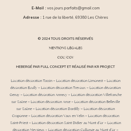
E-Mail :
vos.jours.parfaits@gmail.com
Adresse :
1 rue de la liberté, 69380 Les Chères
© 2024 TOUS DROITS RÉSERVÉS
MENTIONS LÉGALES
CGU/CGV
HEBERGÉ PAR FULL CONCEPT ET RÉALISÉ PAR KR PROJECT
Location décoration Tassin
–
Location décoration Limonest
–
Location
décoration Ecully
–
Location décoration Trevoux
–
Location décoration
Genay
–
Location décoration Annecy
–
Location décoration Villefranche
sur Saône
–
Location décoration Anse
– Location décoration Belleville
sur Saône – Location décoration Dardilly –
Location décoration
Craponne
– Location décoration Vaux en Velin – Location décoration
Saint-Priest –
Location décoration Saint Didier au Mont d’or
– Location
décoration Meyzieux –
Location décoration Collonge au Mont d’or
–