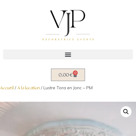
Aller
au
contenu
0
0,00
€
Accueil
/
A la location
/ Lustre Tora en Jonc – PM