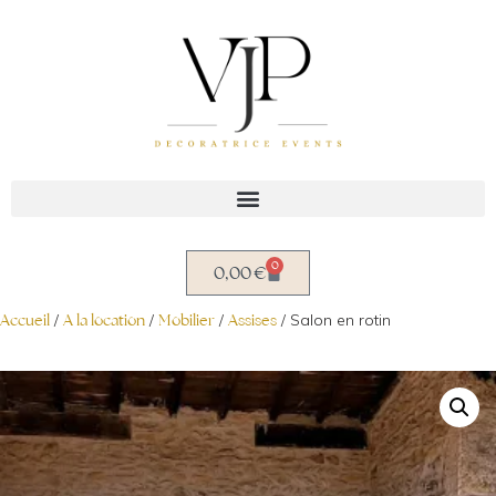
Aller
au
contenu
0
0,00
€
Accueil
/
A la location
/
Mobilier
/
Assises
/ Salon en rotin