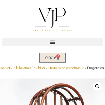
Aller
au
contenu
0
0,00
€
Accueil
/
A la location
/
Mobilier
/
Meubles de présentation
/ Etagère en 