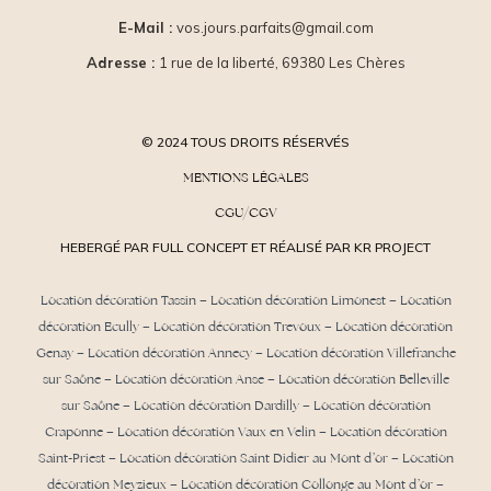
E-Mail :
vos.jours.parfaits@gmail.com
Adresse :
1 rue de la liberté, 69380 Les Chères
© 2024 TOUS DROITS RÉSERVÉS
MENTIONS LÉGALES
CGU/CGV
HEBERGÉ PAR FULL CONCEPT ET RÉALISÉ PAR KR PROJECT
Location décoration Tassin
–
Location décoration Limonest
–
Location
décoration Ecully
–
Location décoration Trevoux
–
Location décoration
Genay
–
Location décoration Annecy
–
Location décoration Villefranche
sur Saône
–
Location décoration Anse
– Location décoration Belleville
sur Saône – Location décoration Dardilly –
Location décoration
Craponne
– Location décoration Vaux en Velin – Location décoration
Saint-Priest –
Location décoration Saint Didier au Mont d’or
– Location
décoration Meyzieux –
Location décoration Collonge au Mont d’or
–