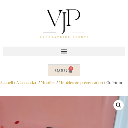
Aller
au
contenu
0
0,00
€
Accueil
/
A la location
/
Mobilier
/
Meubles de présentation
/ Guéridon