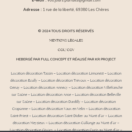
E-Mail :
vos.jours.parfaits@gmail.com
Adresse :
1 rue de la liberté, 69380 Les Chères
© 2024 TOUS DROITS RÉSERVÉS
MENTIONS LÉGALES
CGU/CGV
HEBERGÉ PAR FULL CONCEPT ET RÉALISÉ PAR KR PROJECT
Location décoration Tassin
–
Location décoration Limonest
–
Location
décoration Ecully
–
Location décoration Trevoux
–
Location décoration
Genay
–
Location décoration Annecy
–
Location décoration Villefranche
sur Saône
–
Location décoration Anse
– Location décoration Belleville
sur Saône – Location décoration Dardilly –
Location décoration
Craponne
– Location décoration Vaux en Velin – Location décoration
Saint-Priest –
Location décoration Saint Didier au Mont d’or
– Location
décoration Meyzieux –
Location décoration Collonge au Mont d’or
–
Location décoration Givors – Location décoration Curis au Mont d’or –