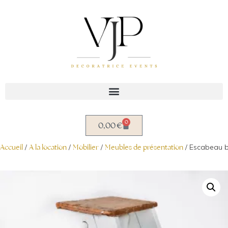
Aller
au
contenu
0
0,00
€
Accueil
/
A la location
/
Mobilier
/
Meubles de présentation
/ Escabeau b