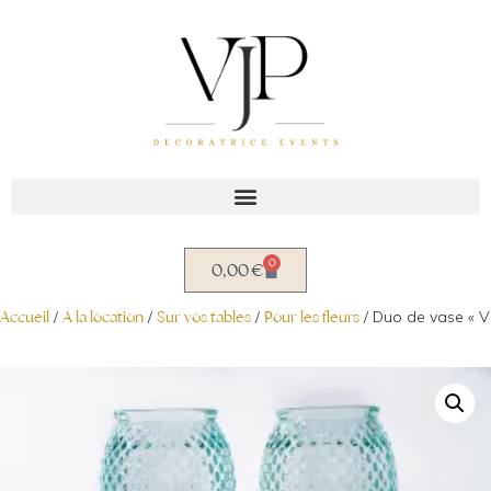
Aller
au
contenu
0
0,00
€
Accueil
/
A la location
/
Sur vos tables
/
Pour les fleurs
/ Duo de vase « Vi