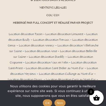
MENTIONS LÉGALES
CGU/CGV
HEBERGÉ PAR FULL CONCEPT ET RÉALISÉ PAR KR PROJECT
Location décoration Tassin
–
Location décoration Limonest
–
Location
décoration Ecully
–
Location décoration Trevoux
–
Location décoration
Genay
–
Location décoration Annecy
–
Location décoration Villefranche
sur Saône
–
Location décoration Anse
– Location décoration Belleville
sur Saône – Location décoration Dardilly –
Location décoration
Craponne
– Location décoration Vaux en Velin – Location décoration
Saint-Priest –
Location décoration Saint Didier au Mont d’or
– Location
décoration Meyzieux –
Location décoration Collonge au Mont d’or
–
Location décoration Givors – Location décoration Curis au Mont d’or –
Location décoration Albigny sur Saône –
Location décoration Aix les
Nous utilisons des cookies pour vous garantir la meilleure
expérience sur notre site web. Si vous continuez à utiliser ce
Bains
–
Location décoration Chambéry
–
Location décoration Grenoble
0
site, nous supposerons que vous en êtes satisfait.
–
Location décoration Paris
–
Location décoration Marseille
–
OK
Non