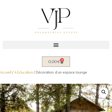
Aller
au
contenu
0
0,00
€
Accueil
/
A la location
/ Décoration d’un espace lounge