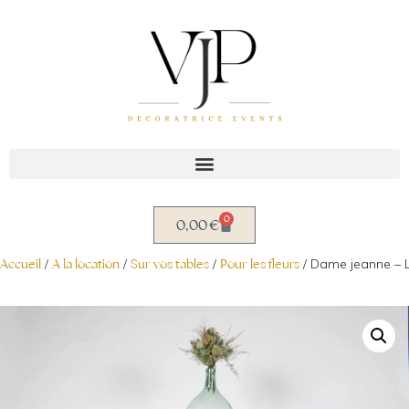
Aller
au
contenu
0
0,00
€
Accueil
/
A la location
/
Sur vos tables
/
Pour les fleurs
/ Dame jeanne – L