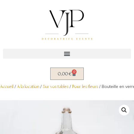
Aller
au
contenu
0
0,00
€
Accueil
/
A la location
/
Sur vos tables
/
Pour les fleurs
/ Bouteille en verr