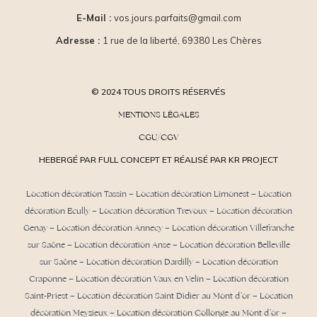
E-Mail :
vos.jours.parfaits@gmail.com
Adresse :
1 rue de la liberté, 69380 Les Chères
© 2024 TOUS DROITS RÉSERVÉS
MENTIONS LÉGALES
CGU/CGV
HEBERGÉ PAR FULL CONCEPT ET RÉALISÉ PAR KR PROJECT
Location décoration Tassin
–
Location décoration Limonest
–
Location
décoration Ecully
–
Location décoration Trevoux
–
Location décoration
Genay
–
Location décoration Annecy
–
Location décoration Villefranche
sur Saône
–
Location décoration Anse
– Location décoration Belleville
sur Saône – Location décoration Dardilly –
Location décoration
Craponne
– Location décoration Vaux en Velin – Location décoration
Saint-Priest –
Location décoration Saint Didier au Mont d’or
– Location
décoration Meyzieux –
Location décoration Collonge au Mont d’or
–