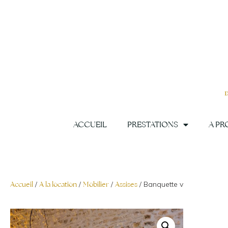
Aller
au
contenu
ACCUEIL
PRESTATIONS
A PR
Accueil
/
A la location
/
Mobilier
/
Assises
/ Banquette voltaire blanc