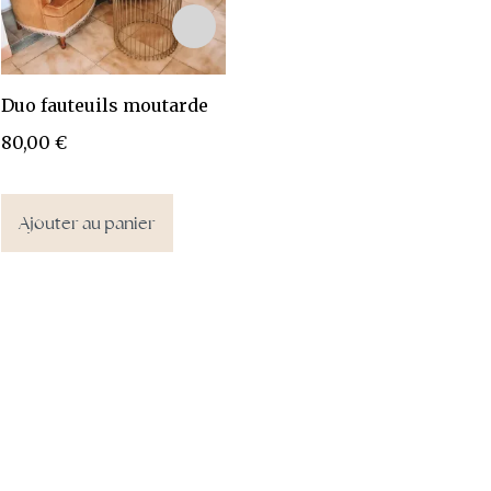
Duo fauteuils moutarde
Banquette Domitille
D
blanche
80,00
€
7
80,00
€
Ajouter au panier
Ajouter au panier