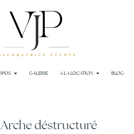
OPOS
GALERIE
A LA LOCATION
BLOG
uré
Arche déstructuré