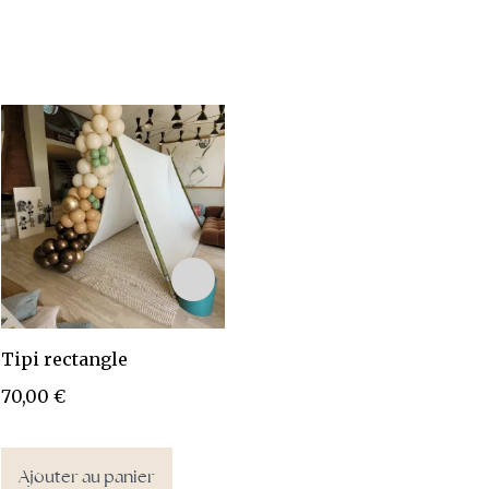
Tipi rectangle
Arche métal GM
A
70,00
€
90,00
€
4
Ajouter au panier
Ajouter au panier