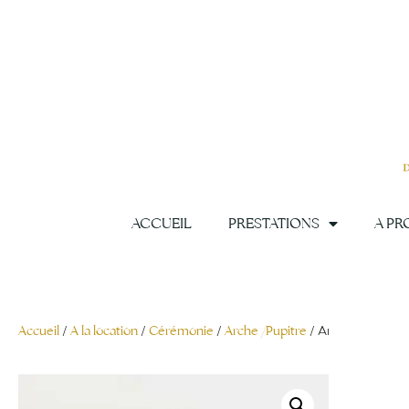
Aller
au
contenu
ACCUEIL
PRESTATIONS
A PR
Accueil
/
A la location
/
Cérémonie
/
Arche /Pupitre
/ Arche déstruct