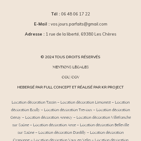
Tél :
06 48 06 17 22
E-Mail :
vos.jours.parfaits@gmail.com
Adresse :
1 rue de la liberté, 69380 Les Chères
© 2024 TOUS DROITS RÉSERVÉS
MENTIONS LÉGALES
CGU/CGV
HEBERGÉ PAR FULL CONCEPT ET RÉALISÉ PAR KR PROJECT
Location décoration Tassin
–
Location décoration Limonest
–
Location
décoration Ecully
–
Location décoration Trevoux
–
Location décoration
Genay
–
Location décoration Annecy
–
Location décoration Villefranche
sur Saône
–
Location décoration Anse
– Location décoration Belleville
sur Saône – Location décoration Dardilly –
Location décoration
Craponne
– Location décoration Vaux en Velin – Location décoration