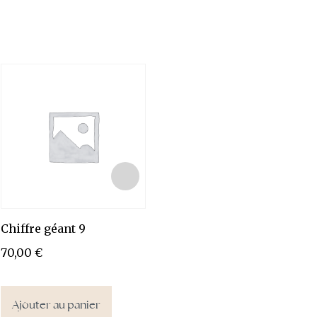
Chiffre géant 9
Lettre géante L
Le
70,00
€
70,00
€
7
Ajouter au panier
Ajouter au panier