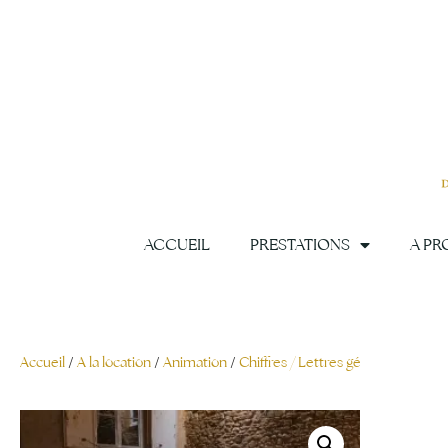
Aller
au
contenu
ACCUEIL
PRESTATIONS
A PR
Accueil
/
A la location
/
Animation
/
Chiffres / Lettres géantes
/ Lettr