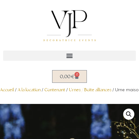
Aller
au
contenu
0
0,00
€
Accueil
/
A la location
/
Contenant
/
Urnes / Boite alliances
/ Urne maiso