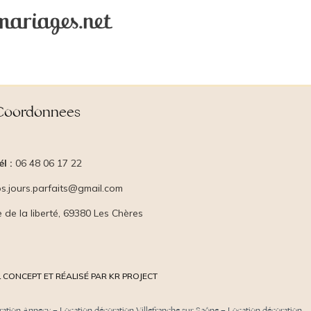
Coordonnees
él :
06 48 06 17 22
s.jours.parfaits@gmail.com
e de la liberté, 69380 Les Chères
 CONCEPT ET RÉALISÉ PAR KR PROJECT
ration Annecy
–
Location décoration Villefranche sur Saône
–
Location décoration