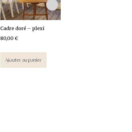
Cadre doré – plexi
Cadre fenêtre – blanc
Se
p
80,00
€
30,00
€
Ajouter au panier
Ajouter au panier