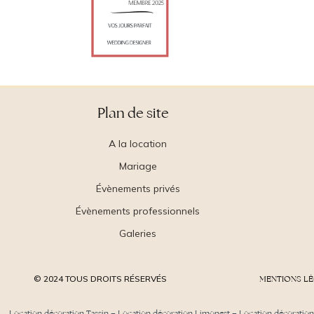
Plan de site
A la location
Mariage
Évènements privés
Évènements professionnels
Galeries
© 2024 TOUS DROITS RÉSERVÉS
MENTIONS L
Location décoration Tassin
–
Location décoration Limonest
–
Location décoration