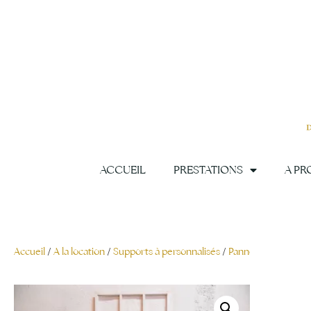
Aller
au
contenu
ACCUEIL
PRESTATIONS
A PR
Accueil
/
A la location
/
Supports à personnalisés
/
Panneaux
/ Porte 