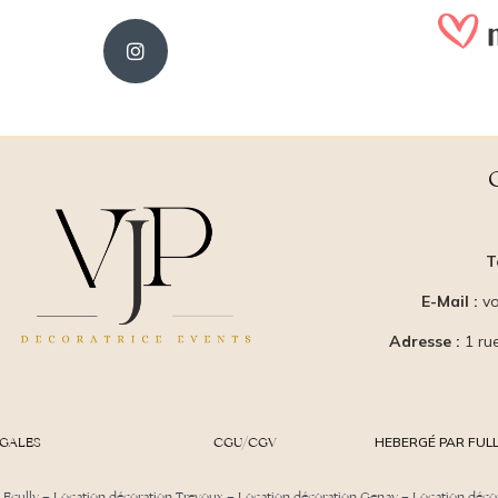
T
E-Mail :
vo
Adresse :
1 ru
ÉGALES
CGU/CGV
HEBERGÉ PAR FULL
 Ecully
–
Location décoration Trevoux
–
Location décoration Genay
–
Location déco