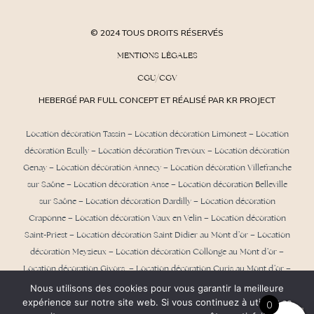
© 2024 TOUS DROITS RÉSERVÉS
MENTIONS LÉGALES
CGU/CGV
HEBERGÉ PAR FULL CONCEPT ET RÉALISÉ PAR KR PROJECT
Location décoration Tassin
–
Location décoration Limonest
–
Location
décoration Ecully
–
Location décoration Trevoux
–
Location décoration
Genay
–
Location décoration Annecy
–
Location décoration Villefranche
sur Saône
–
Location décoration Anse
– Location décoration Belleville
sur Saône – Location décoration Dardilly –
Location décoration
Craponne
– Location décoration Vaux en Velin – Location décoration
Saint-Priest –
Location décoration Saint Didier au Mont d’or
– Location
décoration Meyzieux –
Location décoration Collonge au Mont d’or
–
Location décoration Givors – Location décoration Curis au Mont d’or –
Location décoration Albigny sur Saône –
Location décoration Aix les
Nous utilisons des cookies pour vous garantir la meilleure
expérience sur notre site web. Si vous continuez à utiliser ce
Bains
–
Location décoration Chambéry
–
Location décoration Grenoble
0