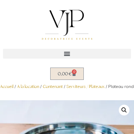
Aller
au
contenu
0
0,00
€
Accueil
/
A la location
/
Contenant
/
Serviteurs / Plateaux
/ Plateau rond