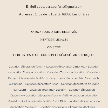
E-Mail :
vos.jours.parfaits@gmail.com
Adresse :
1 rue de la liberté, 69380 Les Chères
© 2024 TOUS DROITS RÉSERVÉS
MENTIONS LÉGALES
CGU/CGV
HEBERGÉ PAR FULL CONCEPT ET RÉALISÉ PAR KR PROJECT
Location décoration Tassin
–
Location décoration Limonest
–
Location
décoration Ecully
–
Location décoration Trevoux
–
Location décoration
Genay
–
Location décoration Annecy
–
Location décoration Villefranche
sur Saône
–
Location décoration Anse
– Location décoration Belleville
sur Saône – Location décoration Dardilly –
Location décoration
Craponne
– Location décoration Vaux en Velin – Location décoration
Saint-Priest –
Location décoration Saint Didier au Mont d’or
– Location
décoration Meyzieux –
Location décoration Collonge au Mont d’or
–