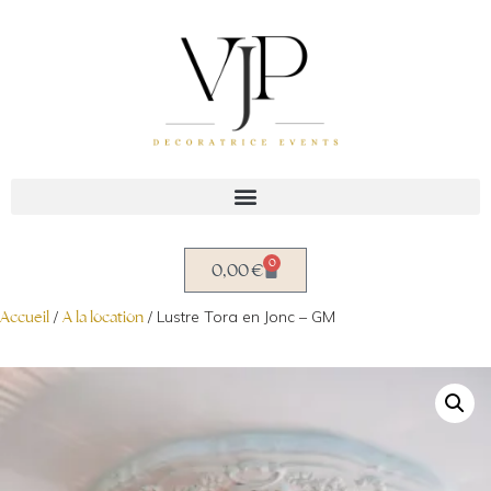
Aller
au
contenu
0
0,00
€
Accueil
/
A la location
/ Lustre Tora en Jonc – GM