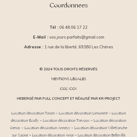
Coordonnees
Tél :
06 48 06 17 22
E-Mail :
vos.jours.parfaits@gmail.com
Adresse :
1 rue de la liberté, 69380 Les Chères
© 2024 TOUS DROITS RÉSERVÉS
MENTIONS LÉGALES
CGU/CGV
HEBERGÉ PAR FULL CONCEPT ET RÉALISÉ PAR KR PROJECT
Location décoration Tassin
–
Location décoration Limonest
–
Location
décoration Ecully
–
Location décoration Trevoux
–
Location décoration
Genay
–
Location décoration Annecy
–
Location décoration Villefranche
sur Saône
–
Location décoration Anse
– Location décoration Belleville