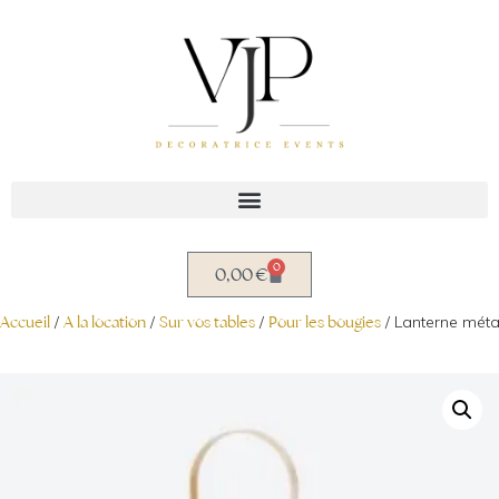
Aller
au
contenu
0
0,00
€
Accueil
/
A la location
/
Sur vos tables
/
Pour les bougies
/ Lanterne méta