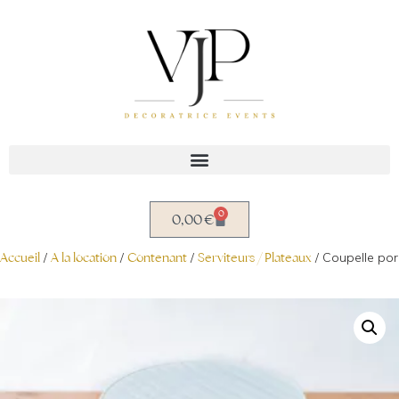
Aller
au
contenu
0
0,00
€
Accueil
/
A la location
/
Contenant
/
Serviteurs / Plateaux
/ Coupelle po