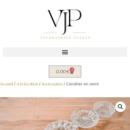
Aller
au
contenu
0
0,00
€
Accueil
/
A la location
/
Accessoires
/ Cendrier en verre