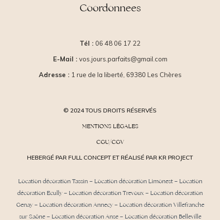
Coordonnees
Tél :
06 48 06 17 22
E-Mail :
vos.jours.parfaits@gmail.com
Adresse :
1 rue de la liberté, 69380 Les Chères
© 2024 TOUS DROITS RÉSERVÉS
MENTIONS LÉGALES
CGU/CGV
HEBERGÉ PAR FULL CONCEPT ET RÉALISÉ PAR KR PROJECT
Location décoration Tassin
–
Location décoration Limonest
–
Location
décoration Ecully
–
Location décoration Trevoux
–
Location décoration
Genay
–
Location décoration Annecy
–
Location décoration Villefranche
sur Saône
–
Location décoration Anse
– Location décoration Belleville